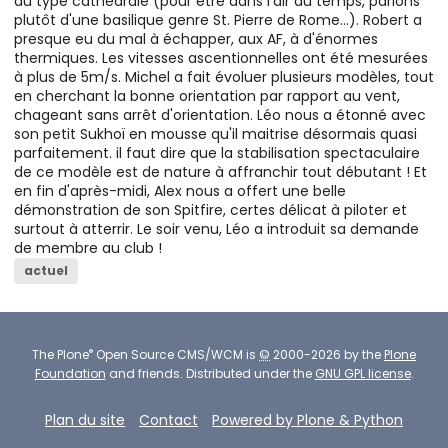
du type cathédrale (pour être dans l'air du temps, parlons
plutôt d'une basilique genre St. Pierre de Rome...). Robert a
presque eu du mal à échapper, aux AF, à d'énormes
thermiques. Les vitesses ascentionnelles ont été mesurées
à plus de 5m/s. Michel a fait évoluer plusieurs modèles, tout
en cherchant la bonne orientation par rapport au vent,
chageant sans arrêt d'orientation. Léo nous a étonné avec
son petit Sukhoï en mousse qu'il maitrise désormais quasi
parfaitement. il faut dire que la stabilisation spectaculaire
de ce modèle est de nature à affranchir tout débutant ! Et
en fin d'après-midi, Alex nous a offert une belle
démonstration de son Spitfire, certes délicat à piloter et
surtout à atterrir. Le soir venu, Léo a introduit sa demande
de membre au club !
actuel
®
The
Plone
Open Source CMS/WCM
is
©
2000-2026 by the
Plone
Foundation
and friends.
Distributed under the
GNU GPL license
.
Plan du site
Contact
Powered by Plone & Python